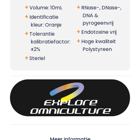
Volume: 10mL
RNase-, DNase-,
DNA &
Identificatie
pyrogeenvrij
kleur: Oranje
Endotoxine vrij
Tolerantie
Hoge kwaliteit
kalibratiefactor:
±2%
Polystyreen
Steriel
Explore
omniculture
Meer informatie