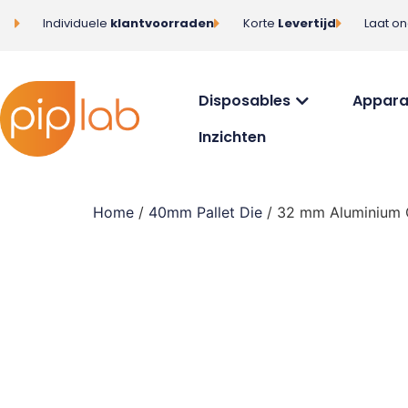
Individuele
klantvoorraden
Korte
Levertijd
Laat o
Disposables
Appara
Inzichten
Home
/
40mm Pallet Die
/ 32 mm Aluminium Cu