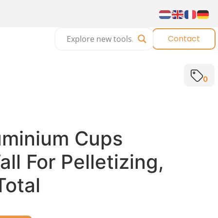
Contact
0
uminium Cups
ll For Pelletizing,
Total