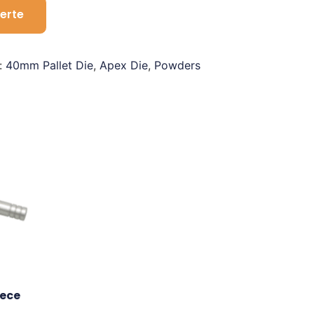
erte
:
40mm Pallet Die
,
Apex Die
,
Powders
ece 