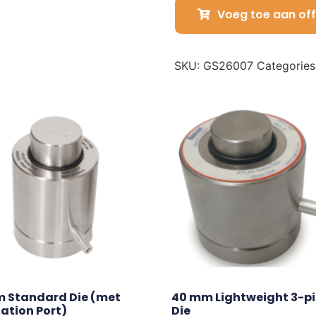
Voeg toe aan off
SKU:
GS26007
Categories
 Standard Die (met 
40 mm Lightweight 3-pi
ation Port)
Die