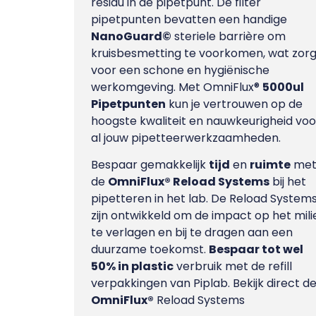
residu in de pipetpunt. De
filter
pipetpunten
bevatten een handige
NanoGuard©
steriele barrière om
kruisbesmetting te voorkomen, wat zorg
voor een schone en hygiënische
werkomgeving. Met OmniFlux®
5000ul
Pipetpunten
kun je vertrouwen op de
hoogste kwaliteit en nauwkeurigheid voo
al jouw pipetteerwerkzaamheden.
Bespaar gemakkelijk
tijd
en
ruimte
me
de
OmniFlux®
Reload Systems
bij het
pipetteren in het lab. De Reload System
zijn ontwikkeld om de impact op het mili
te verlagen en bij te dragen aan een
duurzame toekomst.
Bespaar tot wel
50% in plastic
verbruik met de refill
verpakkingen van Piplab. Bekijk direct d
OmniFlux®
Reload Systems