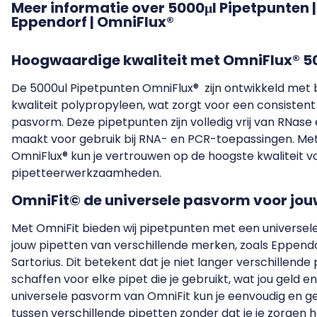
Meer informatie over 5000μl Pipetpunten |
Eppendorf | OmniFlux®
Hoogwaardige kwaliteit met OmniFlux® 5
De 5000ul Pipetpunten OmniFlux® zijn ontwikkeld met 
kwaliteit polypropyleen, wat zorgt voor een consistent
pasvorm. Deze pipetpunten zijn volledig vrij van RNase
maakt voor gebruik bij RNA- en PCR-toepassingen. Me
OmniFlux® kun je vertrouwen op de hoogste kwaliteit vo
pipetteerwerkzaamheden.
OmniFit© de universele pasvorm voor jou
Met OmniFit bieden wij pipetpunten met een universel
jouw pipetten van verschillende merken, zoals Eppendo
Sartorius. Dit betekent dat je niet langer verschillend
schaffen voor elke pipet die je gebruikt, wat jou geld e
universele pasvorm van OmniFit kun je eenvoudig en g
tussen verschillende pipetten zonder dat je je zorgen 