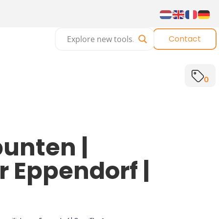
Contact
0
punten |
r Eppendorf |