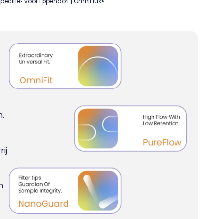
Specifiek voor Eppendorf | OmniFlux®
n.
t
ij
n