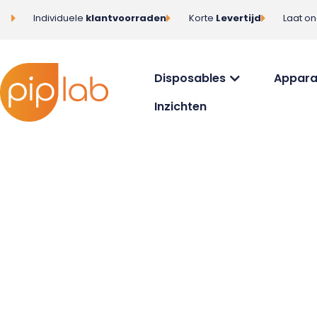
Individuele
klantvoorraden
Korte
Levertijd
Laat o
Disposables
Appara
Inzichten