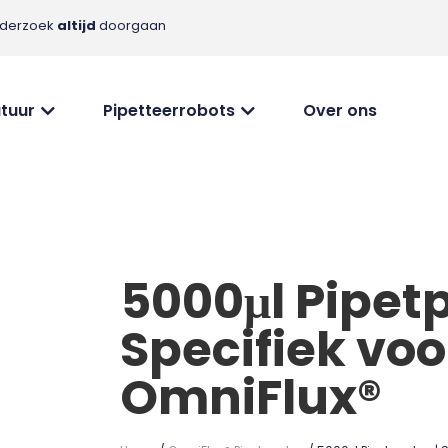
nderzoek
altijd
doorgaan
tuur
Pipetteerrobots
Over ons
5000μl Pipet
Specifiek voo
OmniFlux®