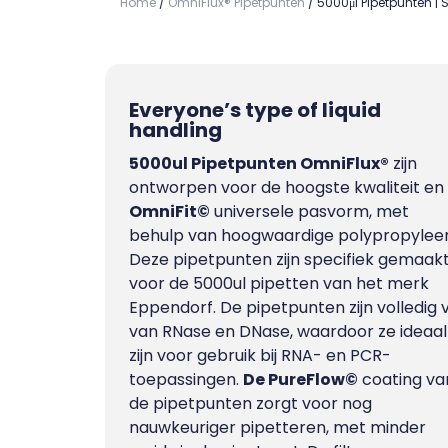
Home
/
OmniFlux® Pipetpunten
/ 5000μl Pipetpunten | 
Everyone’s type of liquid
handling
5000ul Pipetpunten OmniFlux®
zijn
ontworpen voor de hoogste kwaliteit en
OmniFit©
universele pasvorm, met
behulp van hoogwaardige polypropylee
Deze pipetpunten zijn specifiek gemaak
voor de 5000ul pipetten van het merk
Eppendorf. De pipetpunten zijn volledig vr
van RNase en DNase, waardoor ze ideaal
zijn voor gebruik bij RNA- en PCR-
toepassingen.
De PureFlow©
coating va
de pipetpunten zorgt voor nog
nauwkeuriger pipetteren, met minder