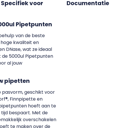
 Specifiek voor
Documentatie
000ul Pipetpunten
behulp van de beste
 hoge kwaliteit en
 en DNase, wat ze ideaal
t de 5000ul Pipetpunten
or al jouw
w pipetten
e pasvorm, geschikt voor
rf®, Finnpipette en
e pipetpunten hoeft aan te
n tijd bespaart. Met de
emakkelijk overschakelen
hoeft te maken over de