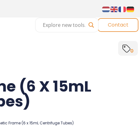
Contact
0
e (6 X 15mL
bes)
tic Frame (6 x 15mL Centrifuge Tubes)