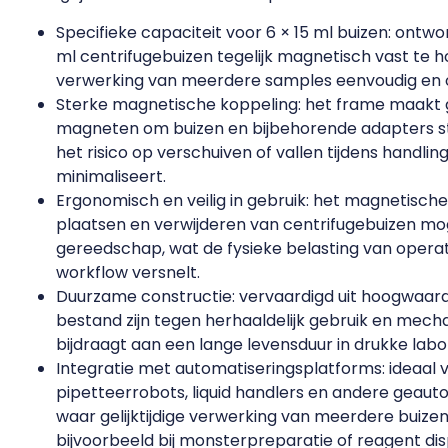
Specifieke capaciteit voor 6 × 15 ml buizen: ontw
ml centrifugebuizen tegelijk magnetisch vast te 
verwerking van meerdere samples eenvoudig en ov
Sterke magnetische koppeling: het frame maakt
magneten om buizen en bijbehorende adapters ste
het risico op verschuiven of vallen tijdens handlin
minimaliseert.
Ergonomisch en veilig in gebruik: het magnetisc
plaatsen en verwijderen van centrifugebuizen mog
gereedschap, wat de fysieke belasting van operat
workflow versnelt.
Duurzame constructie: vervaardigd uit hoogwaard
bestand zijn tegen herhaaldelijk gebruik en mech
bijdraagt aan een lange levensduur in drukke la
Integratie met automatiseringsplatforms: ideaal 
pipetteerrobots, liquid handlers en andere geau
waar gelijktijdige verwerking van meerdere buizen
bijvoorbeeld bij monsterpreparatie of reagent dis