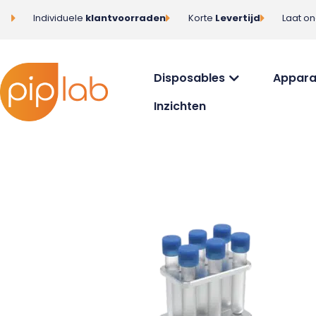
Individuele
klantvoorraden
Korte
Levertijd
Laat o
Disposables
Appara
Inzichten