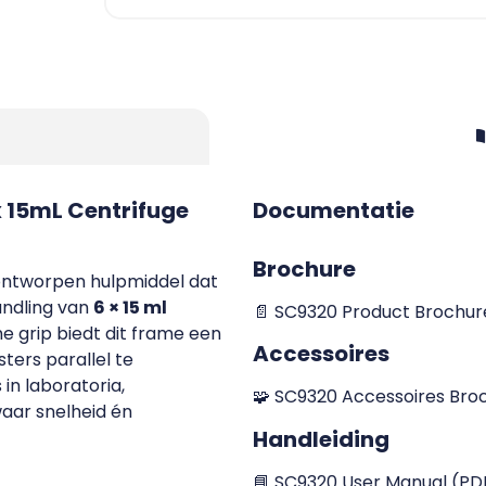
x 15mL Centrifuge
Documentatie
Brochure
ontworpen hulpmiddel dat
handling van
6 × 15 ml
📄 SC9320 Product Brochur
e grip biedt dit frame een
Accessoires
ers parallel te
in laboratoria,
🧩 SC9320 Accessoires Bro
aar snelheid én
Handleiding
📘 SC9320 User Manual (PD