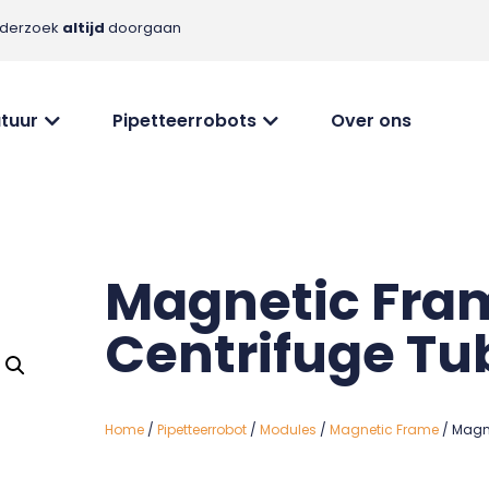
nderzoek
altijd
doorgaan
tuur
Pipetteerrobots
Over ons
Magnetic Fram
Centrifuge Tu
Home
/
Pipetteerrobot
/
Modules
/
Magnetic Frame
/ Magne