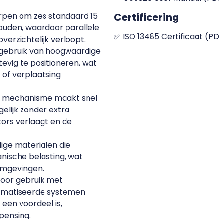
orpen om zes standaard 15
Certificering
houden, waardoor parallele
✅ ISO 13485 Certificaat (P
erzichtelijk verloopt.
 gebruik van hoogwaardige
vig te positioneren, wat
g of verplaatsing
he mechanisme maakt snel
elijk zonder extra
ors verlaagt en de
ige materialen die
anische belasting, wat
bomgevingen.
voor gebruik met
tomatiseerde systemen
 een voordeel is,
pensing.