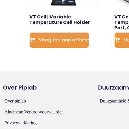
VT Cell | Variable 
VT Cel
Temperature Cell Holder
Tempe
Port,
Voeg toe aan offerte
Vo
Over Piplab
Duurzaam
Over piplab
Duurzaamheid &
Algemene Verkoopvoorwaarden
Privacyverklaring