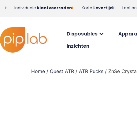
Individuele
klantvoorraden
Korte
Levertijd
Laat o
Disposables
Appara
Inzichten
Home
/
Quest ATR
/
ATR Pucks
/ ZnSe Crysta