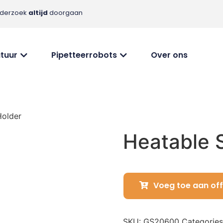
nderzoek
altijd
doorgaan
tuur
Pipetteerrobots
Over ons
Holder
Heatable S
Voeg toe aan off
SKU:
GS20600
Categorie