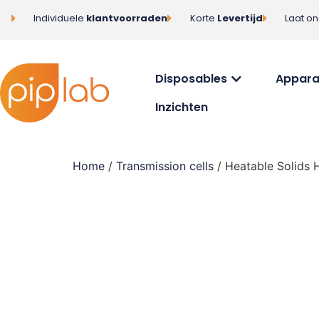
Individuele
klantvoorraden
Korte
Levertijd
Laat o
Disposables
Appara
Inzichten
Home
/
Transmission cells
/ Heatable Solids 