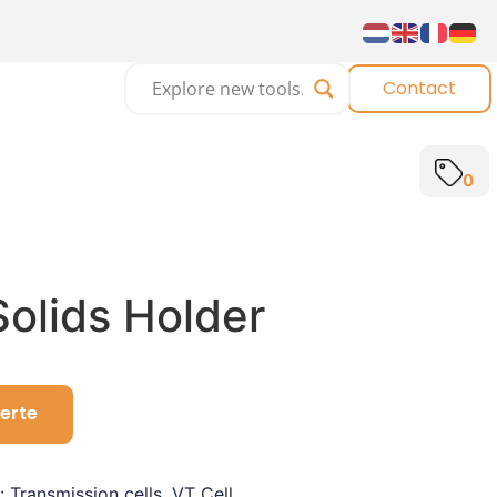
Contact
0
olids Holder
erte
s:
Transmission cells
,
VT Cell