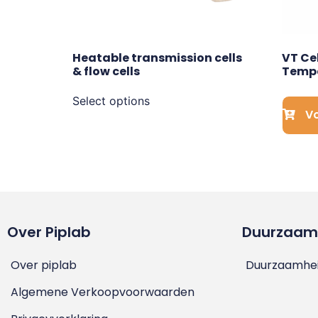
Heatable transmission cells 
VT Cel
& flow cells
Tempe
Select options
Vo
Over Piplab
Duurzaam
Over piplab
Duurzaamhei
Algemene Verkoopvoorwaarden